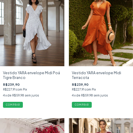
Vestido YARA envelope Midi Poá
Vestido YARA envelope Midi
Tigre Branco
Terracota
R$239,90
R$239,90
R$227,91
com
Pix
R$227,91
com
Pix
4
x de
R$59,98
sem juros
4
x de
R$59,98
sem juros
COMPRAR
COMPRAR