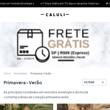
Envelope •
• 1ª Troca Grátis até 30 dias e Garantia Vitalícia •
💳 Agora você pode pa
Início
.
Novidades
.
Primavera-Verão
Primavera-Verão
FILTRAR
As principais novidades em vestidos envelope e da moda
contemporânea da coleção primavera verão