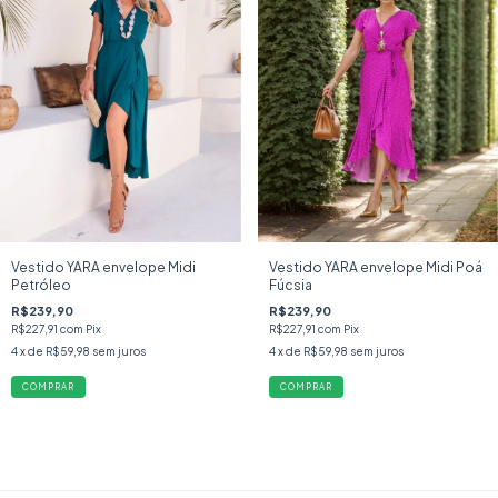
Vestido YARA envelope Midi
Vestido YARA envelope Midi Poá
Petróleo
Fúcsia
R$239,90
R$239,90
R$227,91
com
Pix
R$227,91
com
Pix
4
x de
R$59,98
sem juros
4
x de
R$59,98
sem juros
COMPRAR
COMPRAR