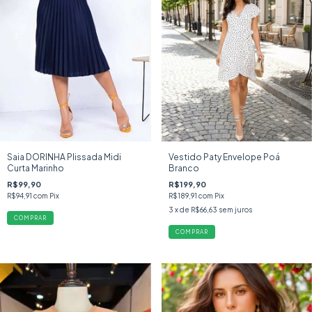
Saia DORINHA Plissada Midi
Vestido Paty Envelope Poá
Curta Marinho
Branco
R$99,90
R$199,90
R$94,91
com
Pix
R$189,91
com
Pix
3
x de
R$66,63
sem juros
COMPRAR
COMPRAR