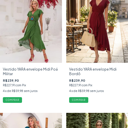
Vestido YARA envelope Midi Poá
Vestido YARA envelope Midi
Militar
Bordô
R$239,90
R$239,90
R$227,91
com
Pix
R$227,91
com
Pix
4
x de
R$59,98
sem juros
4
x de
R$59,98
sem juros
COMPRAR
COMPRAR