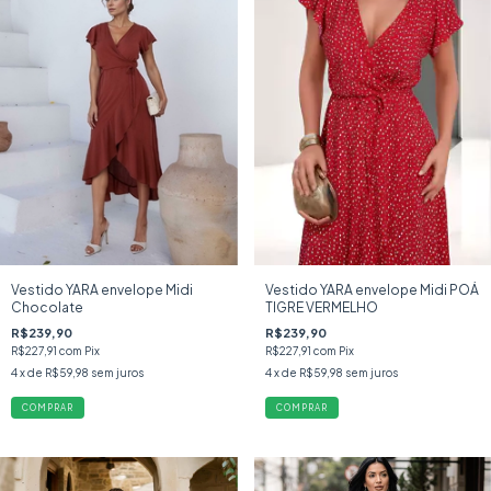
Vestido YARA envelope Midi
Vestido YARA envelope Midi POÁ
Chocolate
TIGRE VERMELHO
R$239,90
R$239,90
R$227,91
com
Pix
R$227,91
com
Pix
4
x de
R$59,98
sem juros
4
x de
R$59,98
sem juros
COMPRAR
COMPRAR