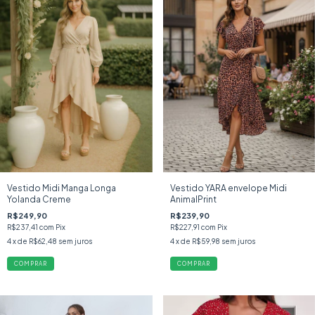
Vestido Midi Manga Longa
Vestido YARA envelope Midi
Yolanda Creme
AnimalPrint
R$249,90
R$239,90
R$237,41
com
Pix
R$227,91
com
Pix
4
x de
R$62,48
sem juros
4
x de
R$59,98
sem juros
COMPRAR
COMPRAR