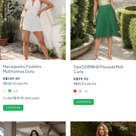
Macaquinho Paulinha
Saia DORINHA Plissada Midi
Multiformas Duna
Curta
R$149,90
R$99,90
R$142,41
com
Pix
R$94,91
com
Pix
+3
+2
2
x de
R$74,95
sem juros
COMPRAR
COMPRAR