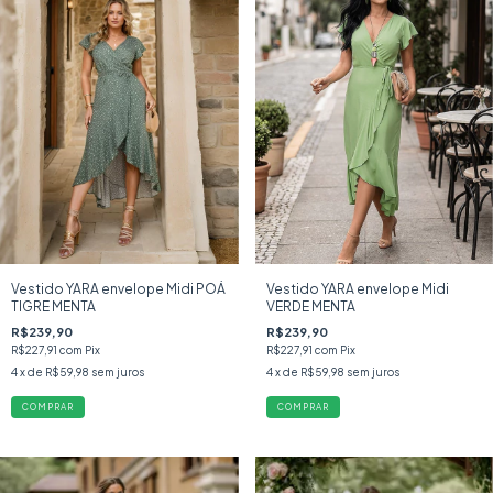
Vestido YARA envelope Midi POÁ
Vestido YARA envelope Midi
TIGRE MENTA
VERDE MENTA
R$239,90
R$239,90
R$227,91
com
Pix
R$227,91
com
Pix
4
x de
R$59,98
sem juros
4
x de
R$59,98
sem juros
COMPRAR
COMPRAR