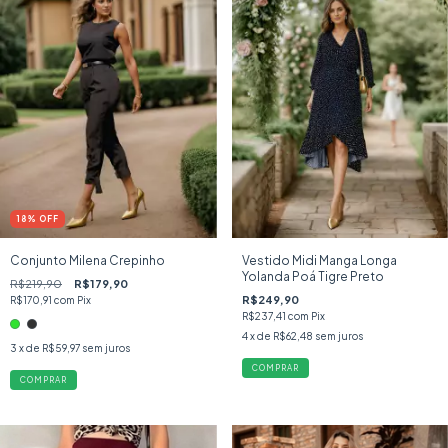
18
%
OFF
Conjunto Milena Crepinho
Vestido Midi Manga Longa
Yolanda Poá Tigre Preto
R$219,90
R$179,90
R$249,90
R$170,91
com
Pix
R$237,41
com
Pix
4
x de
R$62,48
sem juros
3
x de
R$59,97
sem juros
COMPRAR
COMPRAR