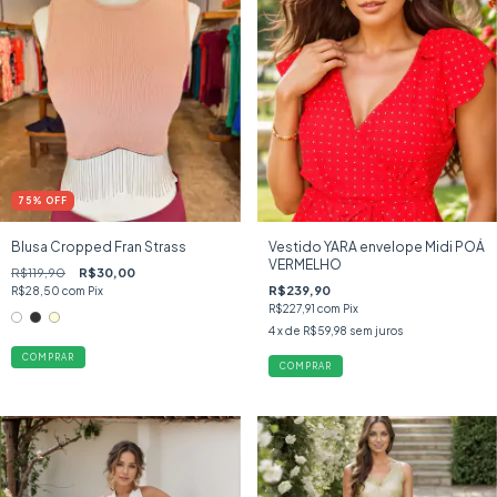
75
%
OFF
Blusa Cropped Fran Strass
Vestido YARA envelope Midi POÁ
VERMELHO
R$119,90
R$30,00
R$239,90
R$28,50
com
Pix
R$227,91
com
Pix
4
x de
R$59,98
sem juros
COMPRAR
COMPRAR