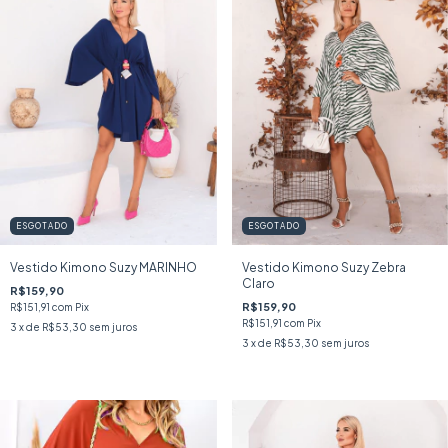
ESGOTADO
ESGOTADO
Vestido Kimono Suzy MARINHO
Vestido Kimono Suzy Zebra
Claro
R$159,90
R$159,90
R$151,91
com
Pix
R$151,91
com
Pix
3
x de
R$53,30
sem juros
3
x de
R$53,30
sem juros