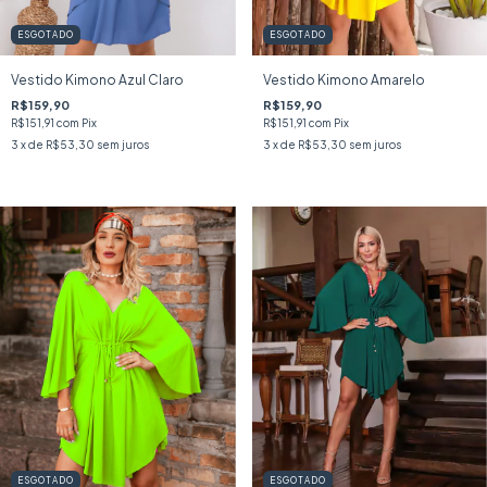
ESGOTADO
ESGOTADO
Vestido Kimono Azul Claro
Vestido Kimono Amarelo
R$159,90
R$159,90
R$151,91
com
Pix
R$151,91
com
Pix
3
x de
R$53,30
sem juros
3
x de
R$53,30
sem juros
ESGOTADO
ESGOTADO