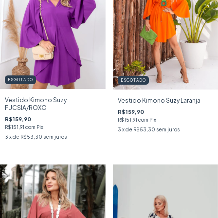
ESGOTADO
ESGOTADO
Vestido Kimono Suzy
Vestido Kimono Suzy Laranja
FUCSIA/ROXO
R$159,90
R$159,90
R$151,91
com
Pix
R$151,91
com
Pix
3
x de
R$53,30
sem juros
3
x de
R$53,30
sem juros