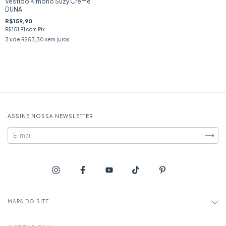
Vestido Kimono Suzy Creme
DUNA
R$159,90
R$151,91
com
Pix
3
x de
R$53,30
sem juros
ASSINE NOSSA NEWSLETTER
MAPA DO SITE